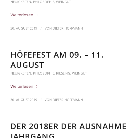
NEUIGKEITEN
,
PHILOSOPHIE
,
WEINGUT
Weiterlesen
/
30. AUGUST 2019
VON
DIETER HOFFMANN
HÖFEFEST AM 09. – 11.
AUGUST
NEUIGKEITEN
,
PHILOSOPHIE
,
RIESLING
,
WEINGUT
Weiterlesen
/
30. AUGUST 2019
VON
DIETER HOFFMANN
DER 2018ER DER AUSNAHME
JAHRGANG