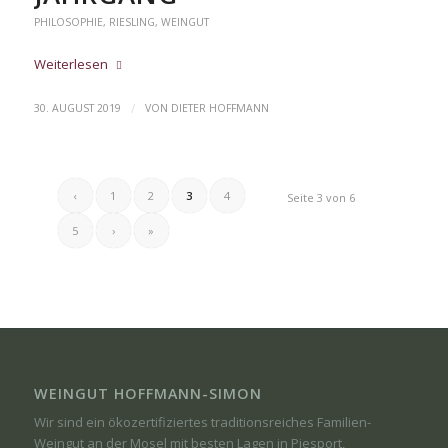
PHILOSOPHIE
,
RIESLING
,
WEINGUT
Weiterlesen
/
30. AUGUST 2019
VON
DIETER HOFFMANN
‹
1
2
3
4
Seite 3 von 6
5
›
»
WEINGUT HOFFMANN-SIMON
Wir sind ein ökozertifiziertes traditionsreiches Familien-
Weingut an der Mosel mit besten Lagen in Piesport,