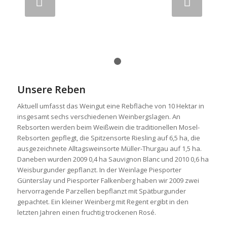
Weiter
1
2
Unsere Reben
Aktuell umfasst das Weingut eine Rebfläche von 10 Hektar in
insgesamt sechs verschiedenen Weinbergslagen. An
Rebsorten werden beim Weißwein die traditionellen Mosel-
Rebsorten gepflegt, die Spitzensorte Riesling auf 6,5 ha, die
ausgezeichnete Alltagsweinsorte Müller-Thurgau auf 1,5 ha.
Daneben wurden 2009 0,4 ha Sauvignon Blanc und 2010 0,6 ha
Weisburgunder gepflanzt. In der Weinlage Piesporter
Günterslay und Piesporter Falkenberg haben wir 2009 zwei
hervorragende Parzellen bepflanzt mit Spätburgunder
gepachtet. Ein kleiner Weinberg mit Regent ergibt in den
letzten Jahren einen fruchtig trockenen Rosé.