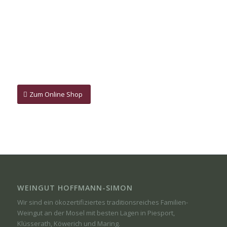
Zum Online Shop
WEINGUT HOFFMANN-SIMON
Wir sind ein ökozertifiziertes traditionsreiches Familien-
Weingut an der Mosel mit besten Lagen in Piesport,
Klüsserath, Köwerich und Maring.