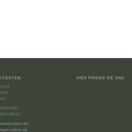
KTDATEN:
HIER FINDEN SIE UNS
se 24
sport
and
06507-5025
06507-992227
fmann-simon.de
mann-simon.de