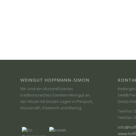
WEINGUT HOFFMANN-SIMON
KONTA
Wir sind ein ökozertifiziertes
Kettergas
traditionsreiches Familien-Weingut an
54498 Pie
der Mosel mit besten Lagen in Piesport,
Deutschl
Klüsserath, Köwerich und Maring.
Telefon: 
Telefax: 
info@hof
www.hoff