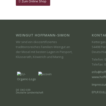
Zum Online Shop
WEINGUT HOFFMANN-SIMON
KONTA
Wir sind ein ökozertifiziertes
Kettergas
traditionsreiches Familien-Weingut an
54498 Pie
der Mosel mit besten Lagen in Piesport,
Deutschl
Klüsserath, Köwerich und Maring.
Telefon: 
Telefax: 
info@hof
www.hoff
Impress
DE ÖKO 039
EPLR EULLE
Deutsche Landwirtschaft