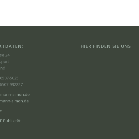
KTDATEN:
HIER FINDEN SIE UNS
se 24
sport
and
06507-5025
06507-992227
fmann-simon.de
mann-simon.de
um
 Publizität