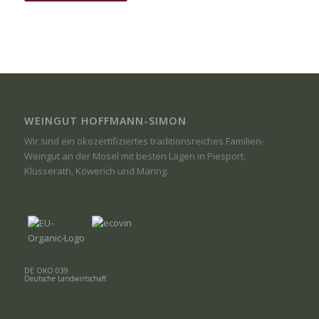
WEINGUT HOFFMANN-SIMON
Wir sind ein ökozertifiziertes traditionsreiches Familien-
Weingut an der Mosel mit besten Lagen in Piesport,
Klüsserath, Köwerich und Maring.
DE ÖKO 039
Deutsche Landwirtschaft