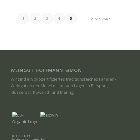
1
2
3
4
5
Seite 5 von 5
WEINGUT HOFFMANN-SIMON
Wir sind ein ökozertifiziertes traditionsreiches Familien-
Weingut an der Mosel mit besten Lagen in Piesport,
Klüsserath, Köwerich und Maring.
DE ÖKO 039
Deutsche Landwirtschaft