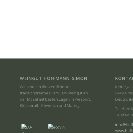
WEINGUT HOFFMANN-SIMON
KONTA
Wir sind ein ökozertifiziertes
Kettergas
traditionsreiches Familien-Weingut an
54498 Pie
der Mosel mit besten Lagen in Piesport,
Deutschl
Klüsserath, Köwerich und Maring.
Telefon: 
Telefax: 
info@hof
www.hoff