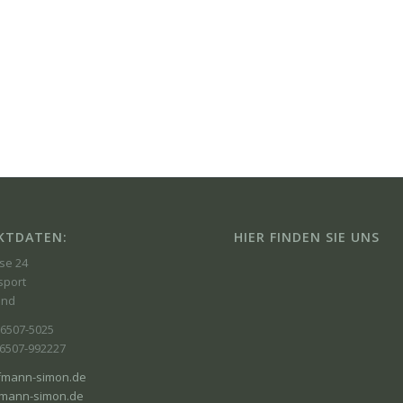
KTDATEN:
HIER FINDEN SIE UNS
se 24
sport
and
06507-5025
06507-992227
fmann-simon.de
mann-simon.de