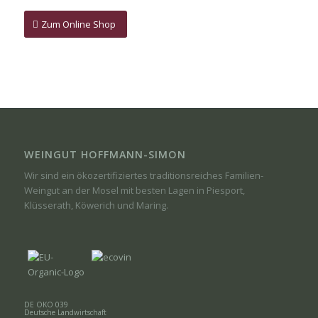
Zum Online Shop
WEINGUT HOFFMANN-SIMON
Wir sind ein ökozertifiziertes traditionsreiches Familien-
Weingut an der Mosel mit besten Lagen in Piesport,
Klüsserath, Köwerich und Maring.
DE ÖKO 039
Deutsche Landwirtschaft