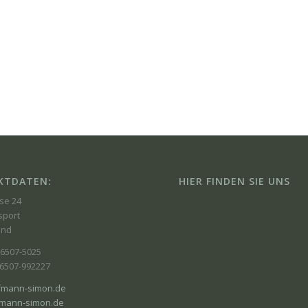
KTDATEN:
HIER FINDEN SIE UNS
se 24
sport
and
06507-5025
06507-992227
fmann-simon.de
mann-simon.de