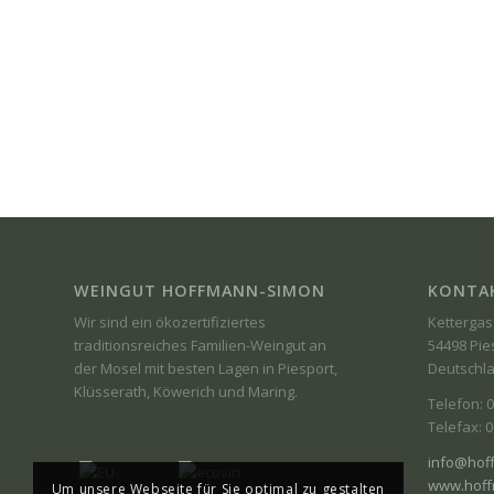
WEINGUT HOFFMANN-SIMON
KONTA
Wir sind ein ökozertifiziertes
Kettergas
traditionsreiches Familien-Weingut an
54498 Pie
der Mosel mit besten Lagen in Piesport,
Deutschl
Klüsserath, Köwerich und Maring.
Telefon: 
Telefax: 
info@hof
www.hoff
Um unsere Webseite für Sie optimal zu gestalten